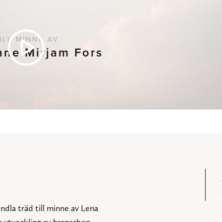
ILL MINNE AV
nne Mirjam Fors
ndla träd till minne av Lena
r utveckling av branschen.