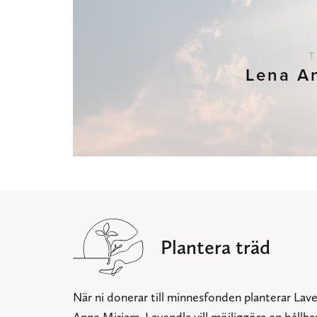
T
Lena A
Plantera träd
När ni donerar till minnesfonden planterar Lave
Anne Mirjam. Lavendla vill möjliggöra en hållba