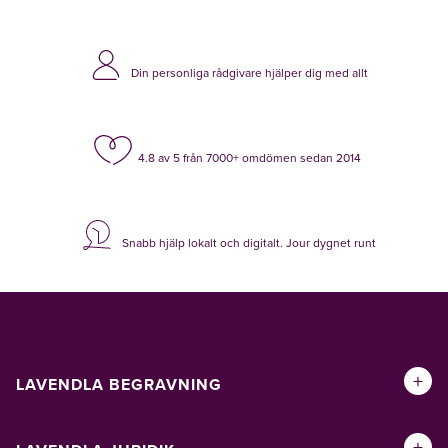
Din personliga rådgivare hjälper dig med allt
4.8 av 5 från 7000+ omdömen sedan 2014
Snabb hjälp lokalt och digitalt. Jour dygnet runt
+
LAVENDLA BEGRAVNING
+