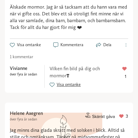
Älskade mormor. Jag är så tacksam att du hann vara med
när vi gifte oss. Det blev ett så otroligt fint minne när vi
alla var samlade, dina barn, barnbarn, och barnbarnsbarn.
Tack för allt du har gjort för mig ❤️
Visa omtanke
Kommentera
Dela
1 kommentar
Vivianne
Vilken fin bild på dig och
över fyra år sedan
mormor❣️
1
Visa omtanke
Helene Axegren
3
Skänkt gåva
över fyra år sedan
Jag minns dina glada skratt med solsken i blick. Alltid så
stilig och omtänksam. Tänker på midsommarfester på