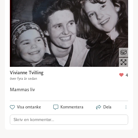
Vivianne Tvilling
4
över fyra år sedan
Mammas liv
Visa omtanke
Kommentera
Dela
Skriv en kommentar…