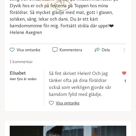
Dyvik hos er och på festerna på Toppen hos mina
föräldrar. Så mycket glädje med mat, gott i glasen,
solsken, sång, lekar och dans. Du är ett kärt
barndomsminne för mig. Fortsätt stråla där uppe!❤️
Helene Axegren
Visa omtanke
Kommentera
Dela
1 kommentar
Elisabet
Så fint skrivet Helen! Och jag
över fyra år sedan
tänker ofta på dina föräldrar
1
också som verkligen gjorde vår
barndom fylld med glädje.
Visa omtanke