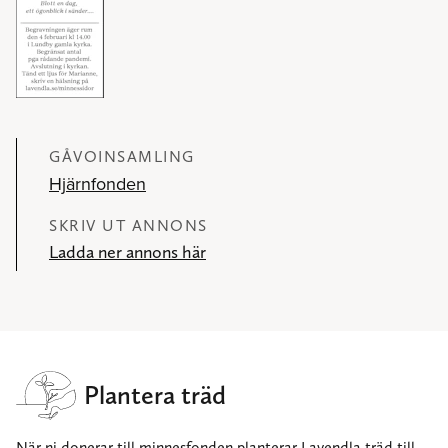
GÅVOINSAMLING
Hjärnfonden
SKRIV UT ANNONS
Ladda ner annons här
Plantera träd
När ni donerar till minnesfonden planterar Lavendla träd till