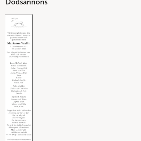
Dödsannons