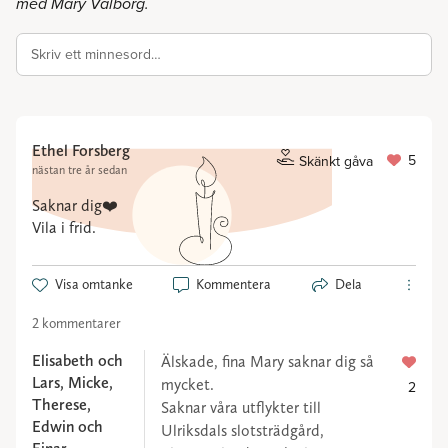
med Mary Valborg.
Skriv ett minnesord…
Ethel Forsberg
5
Skänkt gåva
nästan tre år sedan
Saknar dig❤️
Vila i frid.
Visa omtanke
Kommentera
Dela
2 kommentarer
Elisabeth och
Älskade, fina Mary saknar dig så
Lars, Micke,
mycket.
2
Therese,
Saknar våra utflykter till
Edwin och
Ulriksdals slotsträdgård,