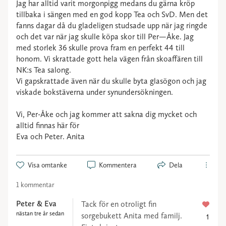
Jag har alltid varit morgonpigg medans du gärna kröp
tillbaka i sängen med en god kopp Tea och SvD. Men det
fanns dagar då du gladeligen studsade upp när jag ringde
och det var när jag skulle köpa skor till Per—Åke. Jag
med storlek 36 skulle prova fram en perfekt 44 till
honom. Vi skrattade gott hela vägen från skoaffären till
NK:s Tea salong.
Vi gapskrattade även när du skulle byta glasögon och jag
viskade bokstäverna under synundersökningen.
Vi, Per-Åke och jag kommer att sakna dig mycket och
alltid finnas här för
Eva och Peter. Anita
Visa omtanke
Kommentera
Dela
1 kommentar
Peter & Eva
Tack för en otroligt fin
nästan tre år sedan
sorgebukett Anita med familj.
1