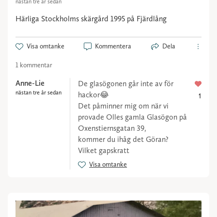
nästan tre år sedan
Härliga Stockholms skärgård 1995 på Fjärdlång
Visa omtanke
Kommentera
Dela
1 kommentar
Anne-Lie
De glasögonen går inte av för
nästan tre år sedan
hackor😂
1
Det påminner mig om när vi
provade Olles gamla Glasögon på
Oxenstiernsgatan 39,
kommer du ihåg det Göran?
Vilket gapskratt
Visa omtanke