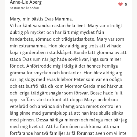
Anne-Lie Åberg
6
nästan tre år sedan
Mary, min bästis Evas Mamma.
Vi har känt varandra nästan hela livet. Mary var otroligt
duktig på mycket och har lärt mig mycket från
handarbete, sömnad och trädgårdsarbete. Mary var som
min extramamma. Hon blev aldrig arg trots att vi hade
koja i garderoben i städskåpet. Kunde lätt glömma av att
städa Evas rum när jag hade sovit kvar, inga sura miner
för det. Anförtrodde mig i tidig ålder hennes hemliga
gömma för smycken och kontanter. Hon blev aldrig arg
när jag slogs med Evas lillebror Peter som var en odåga
och ett busfrö nää då kom Mormor Gerda med hårknut
och leriga trädgårdsnaglar som försvar. Bosse hade fullt
upp i soffans vänstra kant att doppa Marys underbara
vetebröd och använda sin hemgjorda remot control en
lång pinne med gummiplupp så att han inte skulle slinka
med pinnen. Dessa härliga minnen och många mer bär jag
med mig livet ut. Att ha förmånen och känna att man
fortfarande har två familjer är få förunnat även om vi inte