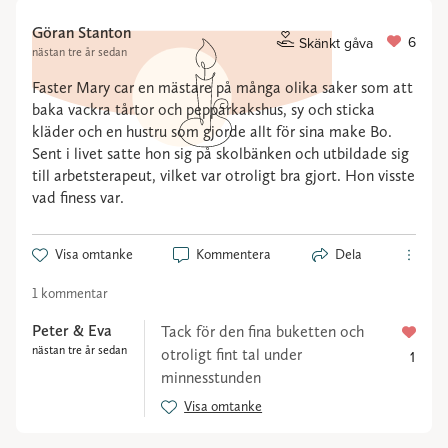
Göran Stanton
6
Skänkt gåva
nästan tre år sedan
Faster Mary car en mästare på många olika saker som att
baka vackra tårtor och pepparkakshus, sy och sticka
kläder och en hustru som gjorde allt för sina make Bo.
Sent i livet satte hon sig på skolbänken och utbildade sig
till arbetsterapeut, vilket var otroligt bra gjort. Hon visste
vad finess var.
Visa omtanke
Kommentera
Dela
1 kommentar
Peter & Eva
Tack för den fina buketten och
nästan tre år sedan
otroligt fint tal under
1
minnesstunden
Visa omtanke