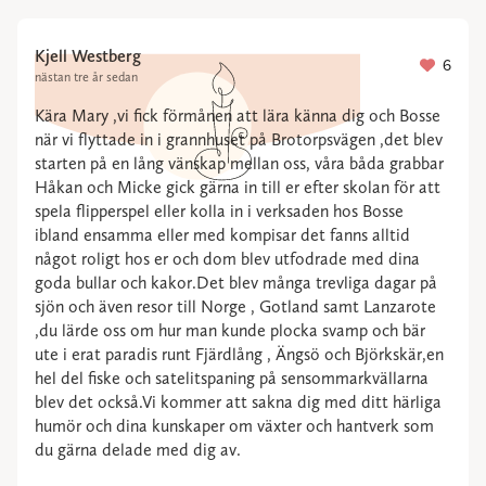
Kjell Westberg
6
nästan tre år sedan
Kära Mary ,vi fick förmånen att lära känna dig och Bosse
när vi flyttade in i grannhuset på Brotorpsvägen ,det blev
starten på en lång vänskap mellan oss, våra båda grabbar
Håkan och Micke gick gärna in till er efter skolan för att
spela flipperspel eller kolla in i verksaden hos Bosse
ibland ensamma eller med kompisar det fanns alltid
något roligt hos er och dom blev utfodrade med dina
goda bullar och kakor.Det blev många trevliga dagar på
sjön och även resor till Norge , Gotland samt Lanzarote
,du lärde oss om hur man kunde plocka svamp och bär
ute i erat paradis runt Fjärdlång , Ängsö och Björkskär,en
hel del fiske och satelitspaning på sensommarkvällarna
blev det också.Vi kommer att sakna dig med ditt härliga
humör och dina kunskaper om växter och hantverk som
du gärna delade med dig av.