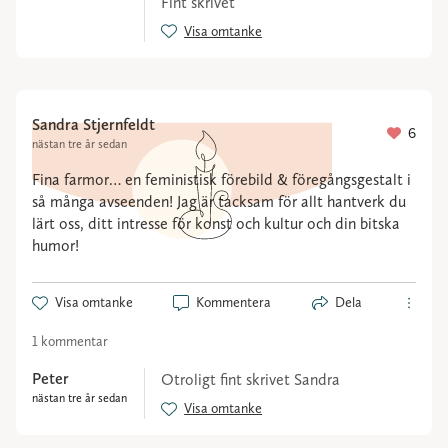
Fint skrivet
Visa omtanke
Sandra Stjernfeldt
6
nästan tre år sedan
Fina farmor… en feministisk förebild & föregångsgestalt i
så många avseenden! Jag är tacksam för allt hantverk du
lärt oss, ditt intresse för konst och kultur och din bitska
humor!
Visa omtanke
Kommentera
Dela
1 kommentar
Peter
Otroligt fint skrivet Sandra
nästan tre år sedan
Visa omtanke