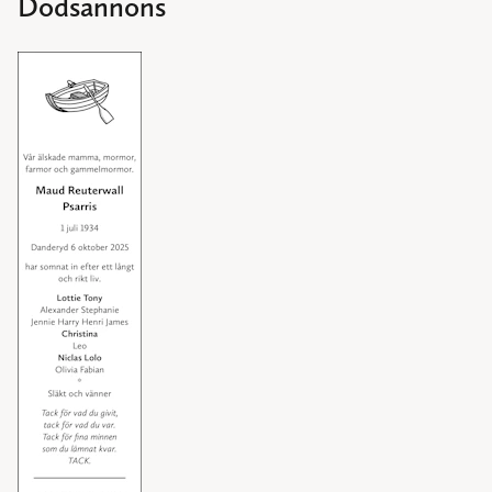
Dödsannons