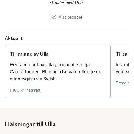
stunder med Ulla.
Visa bildspel
Aktuellt
Till minne av Ulla
Tillsamm
Hedra minnet av Ulla genom att stödja
Insamlinge
vi tillsa
Cancerfonden.
Bli månadsgivare eller ge en
minnesgåva via Swish.
5 träd pla
1 100 kr insamlat
Hälsningar till Ulla