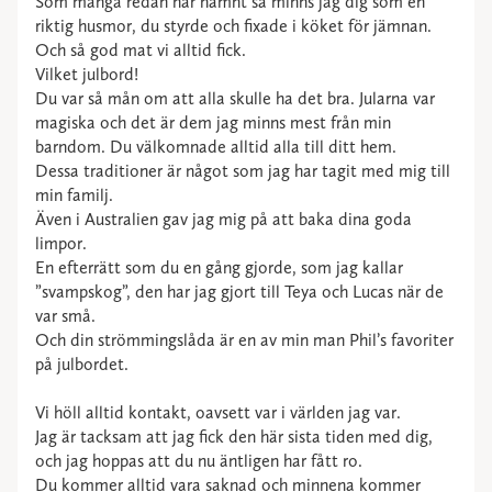
Som många redan har nämnt så minns jag dig som en
riktig husmor, du styrde och fixade i köket för jämnan.
Och så god mat vi alltid fick.
Vilket julbord!
Du var så mån om att alla skulle ha det bra. Jularna var
magiska och det är dem jag minns mest från min
barndom. Du välkomnade alltid alla till ditt hem.
Dessa traditioner är något som jag har tagit med mig till
min familj.
Även i Australien gav jag mig på att baka dina goda
limpor.
En efterrätt som du en gång gjorde, som jag kallar
”svampskog”, den har jag gjort till Teya och Lucas när de
var små.
Och din strömmingslåda är en av min man Phil’s favoriter
på julbordet.
Vi höll alltid kontakt, oavsett var i världen jag var.
Jag är tacksam att jag fick den här sista tiden med dig,
och jag hoppas att du nu äntligen har fått ro.
Du kommer alltid vara saknad och minnena kommer