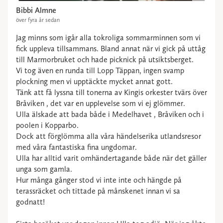
Bibbi Almne
över fyra år sedan
Jag minns som igår alla tokroliga sommarminnen som vi
fick uppleva tillsammans. Bland annat när vi gick på uttåg
till Marmorbruket och hade picknick på utsiktsberget.
Vi tog även en runda till Lopp Täppan, ingen svamp
plockning men vi upptäckte mycket annat gott.
Tänk att få lyssna till tonerna av Kingis orkester tvärs över
Bråviken , det var en upplevelse som vi ej glömmer.
Ulla älskade att bada både i Medelhavet , Bråviken och i
poolen i Kopparbo.
Dock att förglömma alla våra händelserika utlandsresor
med våra fantastiska fina ungdomar.
Ulla har alltid varit omhändertagande både när det gäller
unga som gamla.
Hur många gånger stod vi inte inte och hängde på
terassräcket och tittade på månskenet innan vi sa
godnatt!