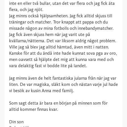
inte en eller två bullar, utan det var flera och jag fick äta
flera, och jag njöt.
Jag minns också hjälpsamheten. Jag fick alltid skjuss till
träningar och matcher. Tror knappt att pappa och du
missade någon av mina fotbolls och innebandymatcher.
Jag fick även skjuss hem när jag varit ute på
kvällarna/nätterna. Det var liksom aldrig något problem.
Ville jag så blev jag alltid hämtad, även mitt i natten.
Kanske för att du ändå inte hade kunnat sova pga av oro,
men oavsett så hjälpte det mig att kunna vara med och
vara delaktig fast vi bodde lite på landet.
Jag minns även de helt fantastiska jularna från när jag var
liten. De var magiska, släkt kom och nästan varje jul hade
vi besök av kusin Anna med familj.
Som sagt detta är bara en början på minnen som för
alltid kommer finnas kvar.
Din son