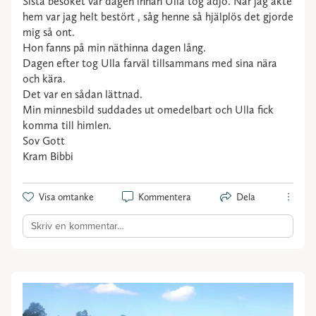
Sista besöket var dagen innan Ulla tog adjö. När jag åkte
hem var jag helt bestört , såg henne så hjälplös det gjorde
mig så ont.
Hon fanns på min näthinna dagen lång.
Dagen efter tog Ulla farväl tillsammans med sina nära
och kära.
Det var en sådan lättnad.
Min minnesbild suddades ut omedelbart och Ulla fick
komma till himlen.
Sov Gott
Kram Bibbi
Visa omtanke
Kommentera
Dela
Skriv en kommentar…