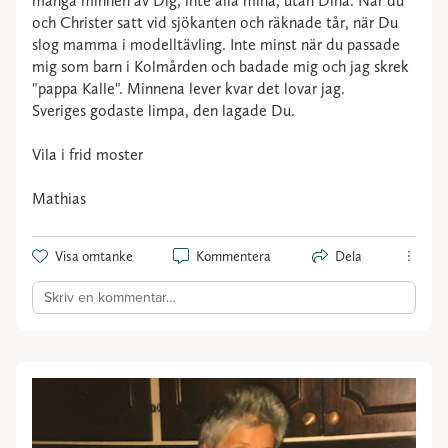
många minnen av Dig, inte alla mina, utan Dina. När du
och Christer satt vid sjökanten och räknade tår, när Du
slog mamma i modelltävling. Inte minst när du passade
mig som barn i Kolmården och badade mig och jag skrek
"pappa Kalle". Minnena lever kvar det lovar jag.
Sveriges godaste limpa, den lagade Du.
Vila i frid moster
Mathias
Visa omtanke
Kommentera
Dela
Skriv en kommentar…