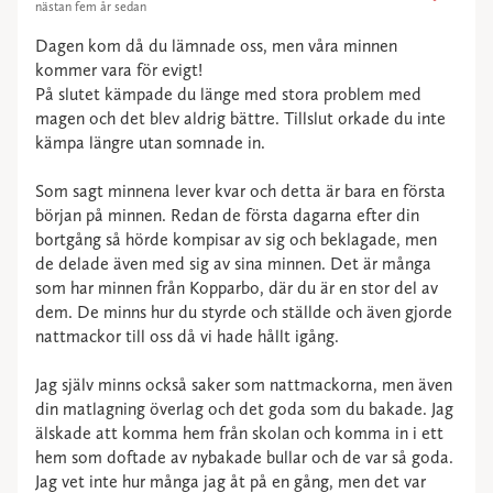
nästan fem år sedan
Dagen kom då du lämnade oss, men våra minnen
kommer vara för evigt!
På slutet kämpade du länge med stora problem med
magen och det blev aldrig bättre. Tillslut orkade du inte
kämpa längre utan somnade in.
Som sagt minnena lever kvar och detta är bara en första
början på minnen. Redan de första dagarna efter din
bortgång så hörde kompisar av sig och beklagade, men
de delade även med sig av sina minnen. Det är många
som har minnen från Kopparbo, där du är en stor del av
dem. De minns hur du styrde och ställde och även gjorde
nattmackor till oss då vi hade hållt igång.
Jag själv minns också saker som nattmackorna, men även
din matlagning överlag och det goda som du bakade. Jag
älskade att komma hem från skolan och komma in i ett
hem som doftade av nybakade bullar och de var så goda.
Jag vet inte hur många jag åt på en gång, men det var