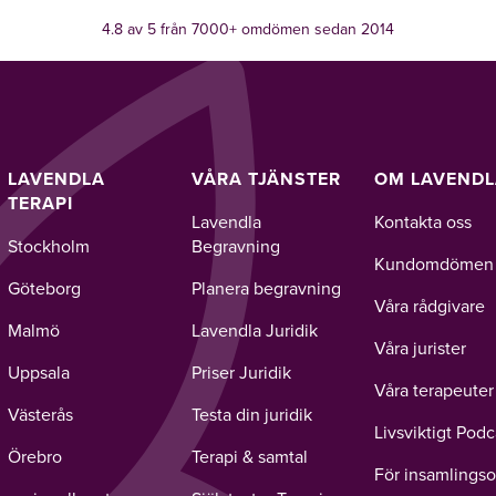
4.8 av 5 från 7000+ omdömen sedan 2014
LAVENDLA
VÅRA TJÄNSTER
OM LAVEND
TERAPI
Lavendla
Kontakta oss
Stockholm
Begravning
Kundomdömen
Göteborg
Planera begravning
Våra rådgivare
Malmö
Lavendla Juridik
Våra jurister
Uppsala
Priser Juridik
Våra terapeuter
Västerås
Testa din juridik
Livsviktigt Podc
Örebro
Terapi & samtal
För insamlingso