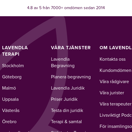
4.8 av 5 från 7000+ omdömen sedan 2014
LAVENDLA
VÅRA TJÄNSTER
OM LAVEND
TERAPI
Lavendla
Kontakta oss
Stockholm
Begravning
Kundomdömen
Göteborg
Planera begravning
Våra rådgivare
Malmö
Lavendla Juridik
Våra jurister
Uppsala
Priser Juridik
Våra terapeuter
Västerås
Testa din juridik
Livsviktigt Podc
Örebro
Terapi & samtal
För insamlingso