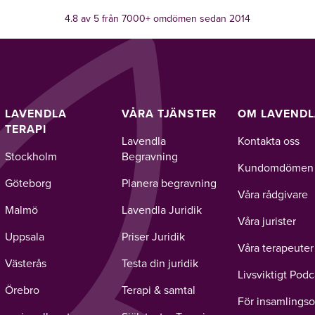
4.8 av 5 från 7000+ omdömen sedan 2014
LAVENDLA
VÅRA TJÄNSTER
OM LAVEND
TERAPI
Lavendla
Kontakta oss
Stockholm
Begravning
Kundomdömen
Göteborg
Planera begravning
Våra rådgivare
Malmö
Lavendla Juridik
Våra jurister
Uppsala
Priser Juridik
Våra terapeuter
Västerås
Testa din juridik
Livsviktigt Podc
Örebro
Terapi & samtal
För insamlingso