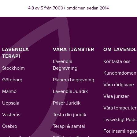
4.8 av 5 från 7000+ omdömen sedan 2014
LAVENDLA
VÅRA TJÄNSTER
OM LAVEND
TERAPI
Lavendla
Kontakta oss
Stockholm
Begravning
Kundomdömen
Göteborg
Planera begravning
Våra rådgivare
Malmö
Lavendla Juridik
Våra jurister
Uppsala
Priser Juridik
Våra terapeuter
Västerås
Testa din juridik
Livsviktigt Podc
Örebro
Terapi & samtal
För insamlingso