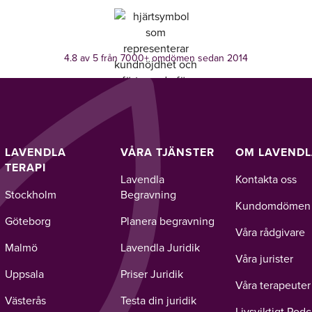
4.8 av 5 från 7000+ omdömen sedan 2014
LAVENDLA
VÅRA TJÄNSTER
OM LAVEND
TERAPI
Lavendla
Kontakta oss
Stockholm
Begravning
Kundomdömen
Göteborg
Planera begravning
Våra rådgivare
Malmö
Lavendla Juridik
Våra jurister
Uppsala
Priser Juridik
Våra terapeuter
Västerås
Testa din juridik
Livsviktigt Podc