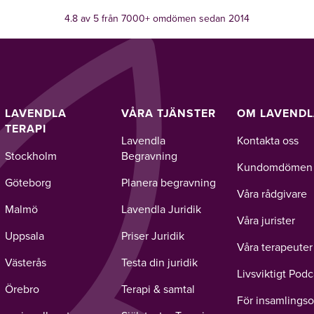
4.8 av 5 från 7000+ omdömen sedan 2014
LAVENDLA
VÅRA TJÄNSTER
OM LAVEND
TERAPI
Lavendla
Kontakta oss
Stockholm
Begravning
Kundomdömen
Göteborg
Planera begravning
Våra rådgivare
Malmö
Lavendla Juridik
Våra jurister
Uppsala
Priser Juridik
Våra terapeuter
Västerås
Testa din juridik
Livsviktigt Podc
Örebro
Terapi & samtal
För insamlingso