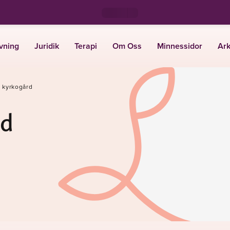
vning
Juridik
Terapi
Om Oss
Minnessidor
Ark
 kyrkogård
rd