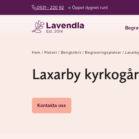
0531 - 220 92
Öppet dygnet runt
Begra
Hem
/
Platser
/
Bengtsfors
/
Begravningsplatser
/
Laxarby
Laxarby kyrkogå
Kontakta oss