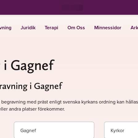
vning
Juridik
Terapi
Om Oss
Minnessidor
Ark
 i Gagnef
gravning i Gagnef
. En begravning med präst enligt svenska kyrkans ordning kan hålla
ller andra platser förekommer.
Gagnef
Kyrkor