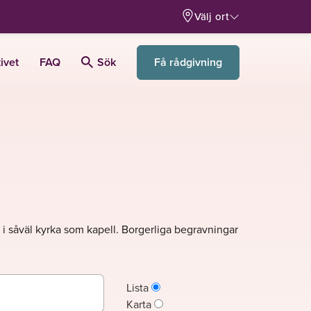
Välj ort
Få rådgivning
ivet
FAQ
Sök
s i såväl kyrka som kapell. Borgerliga begravningar
Lista
Karta