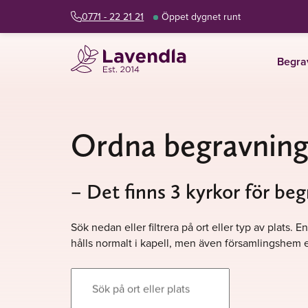
0771 - 22 21 21
Öppet dygnet runt
Begra
Ordna begravning
– Det finns 3 kyrkor för be
Sök nedan eller filtrera på ort eller typ av plats
hålls normalt i kapell, men även församlingshem e
Sök på ort eller plats