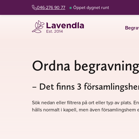
046-276 90 77
Öppet dygnet runt
Begra
Ordna begravning 
– Det finns 3 församlingshe
Sök nedan eller filtrera på ort eller typ av plats
hålls normalt i kapell, men även församlingshem e