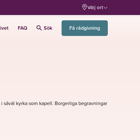
Välj ort
Få rådgivning
ivet
FAQ
Sök
s i såväl kyrka som kapell. Borgerliga begravningar