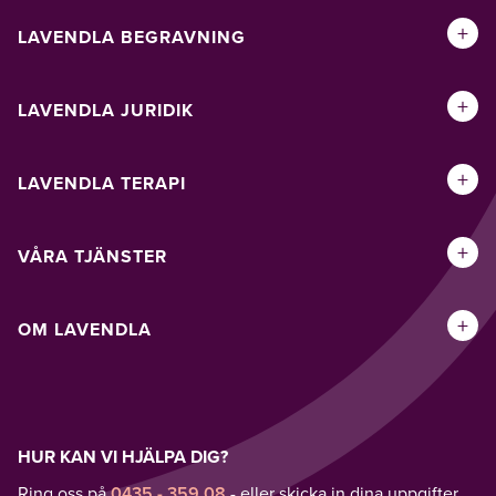
+
LAVENDLA BEGRAVNING
+
LAVENDLA JURIDIK
+
LAVENDLA TERAPI
+
VÅRA TJÄNSTER
+
OM LAVENDLA
HUR KAN VI HJÄLPA DIG?
Ring oss på
0435 - 359 08
- eller skicka in dina uppgifter,