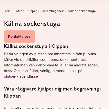
Hem
/
Platser
/
Klippan
/
Församlingshem
/
Källna sockenstuga
Källna sockenstuga
Kontakta oss
Källna sockenstuga i Klippan
Beskrivningen av platsen har inhämtats in från publika
källor vid de tillfällen som denna dokumenterats.
Informationen kan därför vara fel eller ha ändrats sedan
dess. Om så är fallet, vänligen meddela oss på
platser@lavendla.se
Våra rådgivare hjälper dig med begravning i
Klippan
Vi vet att du har många frågor just nu. Vad kostar det, hur