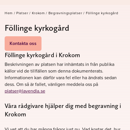
Hem
/
Platser
/
Krokom
/
Begravningsplatser
/
Föllinge kyrkogård
Föllinge kyrkogård
Kontakta oss
Föllinge kyrkogård i Krokom
Beskrivningen av platsen har inhämtats in från publika
källor vid de tillfällen som denna dokumenterats.
Informationen kan därför vara fel eller ha ändrats sedan
dess. Om så är fallet, vänligen meddela oss på
platser@lavendla.se
Våra rådgivare hjälper dig med begravning i
Krokom
Vi vet att du har många frågor just nu. Vad kostar det, hur