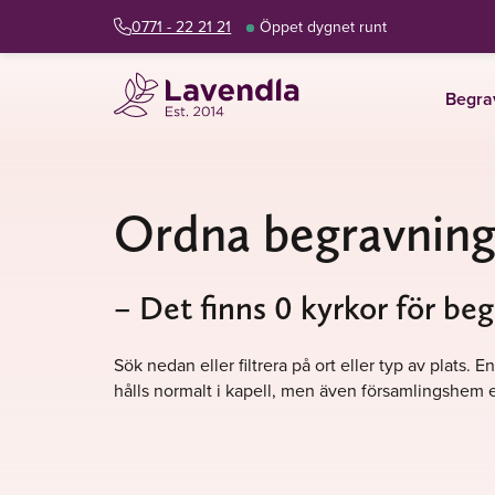
0771 - 22 21 21
Öppet dygnet runt
Begra
Ordna begravning 
– Det finns 0 kyrkor för beg
Sök nedan eller filtrera på ort eller typ av plats
hålls normalt i kapell, men även församlingshem e