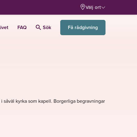
Välj ort
Få rådgivning
ivet
FAQ
Sök
s i såväl kyrka som kapell. Borgerliga begravningar