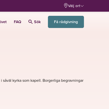
Välj ort
Få rådgivning
ivet
FAQ
Sök
s i såväl kyrka som kapell. Borgerliga begravningar