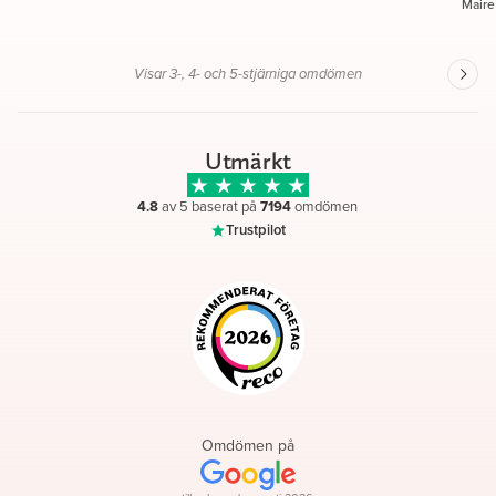
Maire
Visar 3-, 4- och 5-stjärniga omdömen
Utmärkt
4.8
av 5 baserat på
7194
omdömen
Trustpilot
Omdömen på