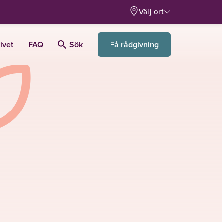
Välj ort
Få rådgivning
ivet
FAQ
Sök