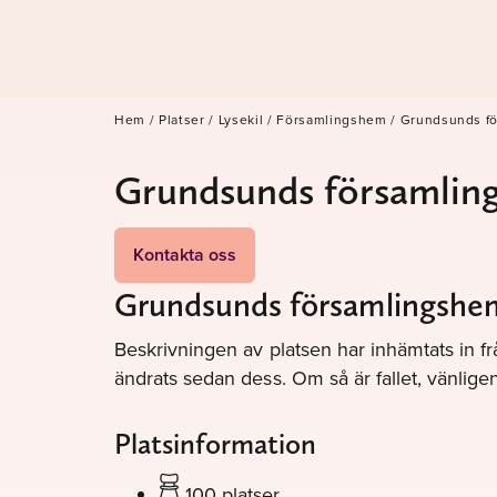
Hem
/
Platser
/
Lysekil
/
Församlingshem
/
Grundsunds f
Grundsunds församlin
Kontakta oss
Grundsunds församlingshem 
Beskrivningen av platsen har inhämtats in fr
ändrats sedan dess. Om så är fallet, vänli
Platsinformation
100 platser