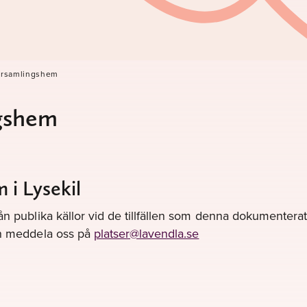
örsamlingshem
gshem
i Lysekil
ån publika källor vid de tillfällen som denna dokumenterats
gen meddela oss på
platser@lavendla.se