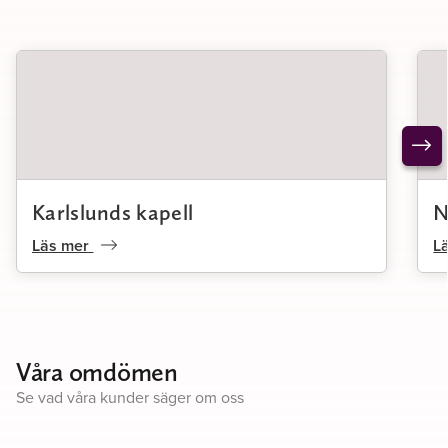
Karlslunds kapell
N
Läs mer
L
Våra omdömen
Se vad våra kunder säger om oss