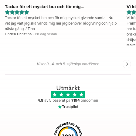
Tackar för ett mycket bra och för mig…
Vi kö
Tackar för ett mycket bra och för mig mycket givande samtal. Nu
Vi kö
vet jag vart jag ska vända mig när jag behöver rådgivning och hjälp
Framt
nästa gång. / Tina
har fu
Linden Christina
·
en dag sedan
önske
Maire
Visar 3-, 4- och 5-stjärniga omdömen
Utmärkt
4.8
av 5 baserat på
7194
omdömen
Trustpilot