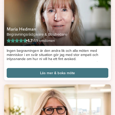
Maria Hedman
Begravningsrådgivare & Boutredare
4.7
•
59 omdömen
Ingen begravningen är den andra lik och alla möten med
människor i en svår situation gör jag med stor empati och
inlyssnande om hur ni vill ha ett fint avsked.
Kontakt med människor är något som alltid varit genomgående i
mitt arbete.
Jag har alltid jobbat med begravningsblommor och driver en
Läs mer & boka möte
blomsteraffär som jag idag jobbar parallellt med mitt arbete som
rådgivare för begravningar.