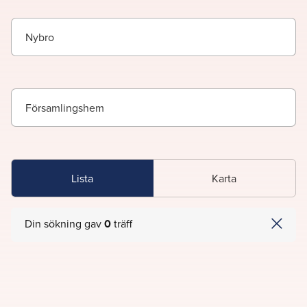
Nybro
Församlingshem
Lista
Karta
Din sökning gav
0
träff