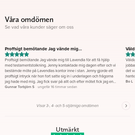
Våra omdömen
Se vad våra kunder säger om oss
Proffsigt bemötande Jag vände mig...
Väld
Proffsigt bemötande Jag vände mig till Lavendla för att få hjälp
Väldi
med testamentstolkning. Jenny kontaktade mig dagen efter och vi
jobba
bestämde möte på Lavendlas kontor inne i stan. Jenny gjorde ett
det v
proffsigt intryck när hon fort satte sig in i underlagen och frågorna
hante
jag hade med mig. Jag fick svar på allt och efter mötet fick jag en
Bo L
sammanställning på hur andelarna i testamentet ska beräknas och
Gunnar Torbjörn S
·
ungefär 16 timmar sedan
i vilken ordning det ska göras. Jag är mycket nöjd med Jennys
insats. Gunnar S
Visar 3-, 4- och 5-stjärniga omdömen
Utmärkt