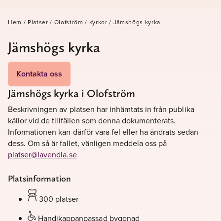
Hem
/
Platser
/
Olofström
/
Kyrkor
/
Jämshögs kyrka
Jämshögs kyrka
Kontakta oss
Jämshögs kyrka i Olofström
Beskrivningen av platsen har inhämtats in från publika
källor vid de tillfällen som denna dokumenterats.
Informationen kan därför vara fel eller ha ändrats sedan
dess. Om så är fallet, vänligen meddela oss på
platser@lavendla.se
Platsinformation
300 platser
Handikappanpassad byggnad