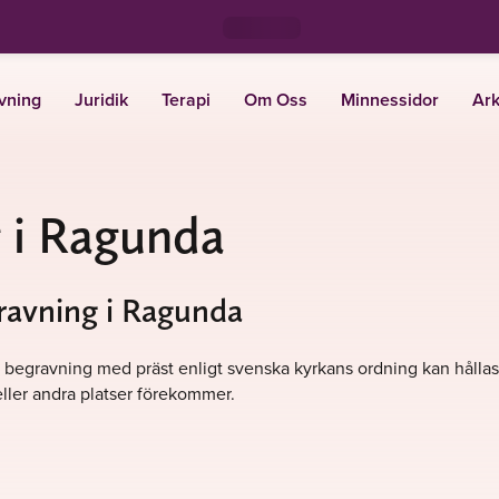
vning
Juridik
Terapi
Om Oss
Minnessidor
Ark
 i Ragunda
gravning i Ragunda
. En begravning med präst enligt svenska kyrkans ordning kan hålla
ller andra platser förekommer.