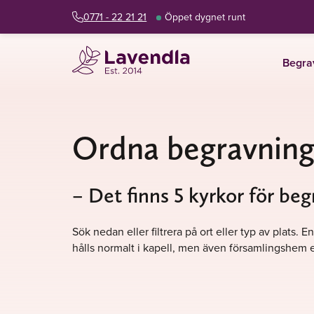
0771 - 22 21 21
Öppet dygnet runt
Begra
Ordna begravning
– Det finns 5 kyrkor för be
Sök nedan eller filtrera på ort eller typ av plats
hålls normalt i kapell, men även församlingshem e