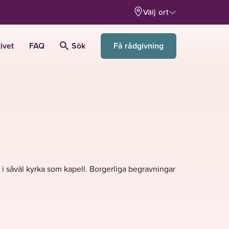
Välj ort
Få rådgivning
ivet
FAQ
Sök
s i såväl kyrka som kapell. Borgerliga begravningar