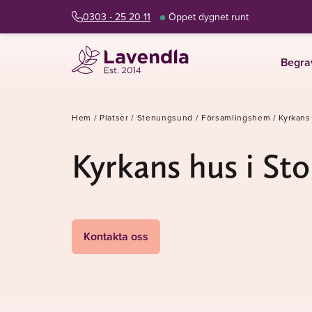
0303 - 25 20 11
Öppet dygnet runt
Begra
Hem
/
Platser
/
Stenungsund
/
Församlingshem
/
Kyrkans
Kyrkans hus i St
Kontakta oss