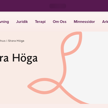
vning
Juridik
Terapi
Om Oss
Minnessidor
Ark
 hus i Stora Höga
ora Höga