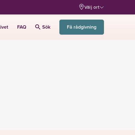
Välj ort
Få rådgivning
ivet
FAQ
Sök