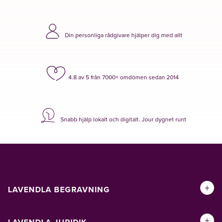
Din personliga rådgivare hjälper dig med allt
4.8 av 5 från 7000+ omdömen sedan 2014
Snabb hjälp lokalt och digitalt. Jour dygnet runt
+
LAVENDLA BEGRAVNING
+