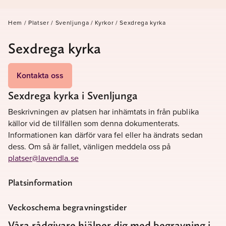
Hem
/
Platser
/
Svenljunga
/
Kyrkor
/
Sexdrega kyrka
Sexdrega kyrka
Kontakta oss
Sexdrega kyrka i Svenljunga
Beskrivningen av platsen har inhämtats in från publika
källor vid de tillfällen som denna dokumenterats.
Informationen kan därför vara fel eller ha ändrats sedan
dess. Om så är fallet, vänligen meddela oss på
platser@lavendla.se
Platsinformation
Veckoschema begravningstider
Våra rådgivare hjälper dig med begravning i