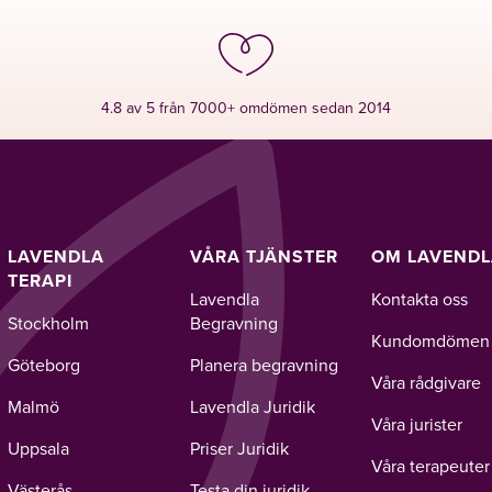
4.8 av 5 från 7000+ omdömen sedan 2014
LAVENDLA
VÅRA TJÄNSTER
OM LAVEND
TERAPI
Lavendla
Kontakta oss
Stockholm
Begravning
Kundomdömen
Göteborg
Planera begravning
Våra rådgivare
Malmö
Lavendla Juridik
Våra jurister
Uppsala
Priser Juridik
Våra terapeuter
Västerås
Testa din juridik