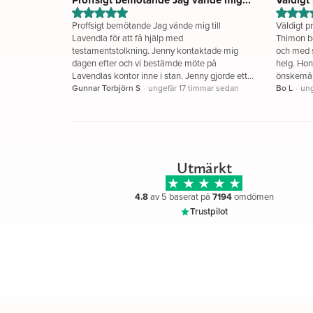
bemötan
Proffsigt bemötande Jag vände mig till
Väldigt p
Lavendla för att få hjälp med
Thimon bö
testamentstolkning. Jenny kontaktade mig
och med s
dagen efter och vi bestämde möte på
helg. Hon
Lavendlas kontor inne i stan. Jenny gjorde ett
önskemål
proffsigt intryck när hon fort satte sig in i
Gunnar Torbjörn S
·
ungefär 17 timmar sedan
stund, st
Bo L
·
ung
underlagen och frågorna jag hade med mig.
Jag fick svar på allt och efter mötet fick jag en
sammanställning på hur andelarna i
testamentet ska beräknas och i vilken ordning
det ska göras. Jag är mycket nöjd med Jennys
insats. Gunnar S
Utmärkt
4.8
av 5 baserat på
7194
omdömen
Trustpilot