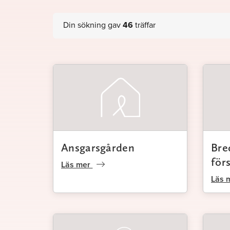
Din sökning gav
46
träffar
Ansgarsgården
Bre
för
Läs mer
Läs 