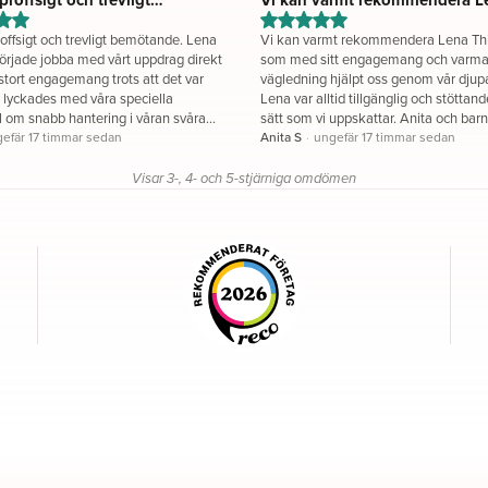
de....
roffsigt och trevligt bemötande. Lena
Vi kan varmt rekommendera Lena T
rjade jobba med vårt uppdrag direkt
som med sitt engagemang och varm
tort engagemang trots att det var
vägledning hjälpt oss genom vår djup
 lyckades med våra speciella
Lena var alltid tillgänglig och stöttand
 om snabb hantering i våran svåra
sätt som vi uppskattar. Anita och 
ort Tack Lena
efär 17 timmar sedan
Anita S
·
ungefär 17 timmar sedan
Visar 3-, 4- och 5-stjärniga omdömen