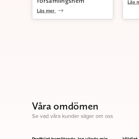
församlingshem
Läs 
Läs mer
Våra omdömen
Se vad våra kunder säger om oss
Proffsigt bemötande Jag vände mig...
Väldigt 