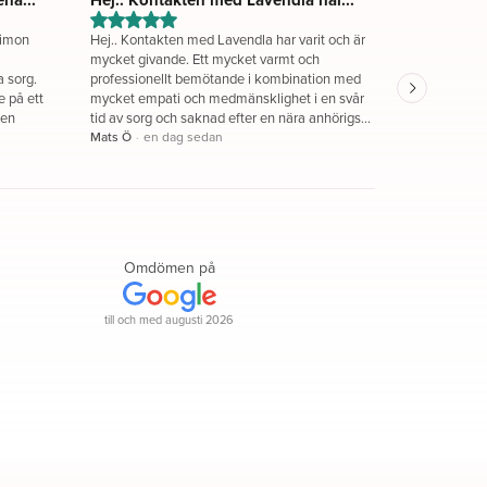
himon
Hej.. Kontakten med Lavendla har varit och är
Varmt tack til
a
mycket givande. Ett mycket varmt och
Snabb respons
a sorg.
professionellt bemötande i kombination med
bemötande. B
e på ett
mycket empati och medmänsklighet i en svår
som jag hade
barnen
tid av sorg och saknad efter en nära anhörigs
Ann-Charlott
bortgång. Förväntningarna har infriats rejält.
Mats Ö
·
en dag sedan
Allt har gått mycket smidigt med planering och
genomförande av det administrativa och det
praktiska. Bra dialog, snabba svar och utmärkt
vägledning med begravning, utformande av
gravsten och bouppteckning. Det är tydligt att
Levendla och de anställda har lång och
Omdömen på
gedigen erfarenhet av allt som ska göras efter
en nära anhörigs bortgång i kombination med
bemötandet av de anhöriga. Det har varit och
till och med augusti 2026
är väldigt tryggt att ha kontakten med
Lavendla. Vi är väldigt tacksamma att vi valde
just Lavendla och rekommenderar starkt andra
att vända sig till dem. Tack..