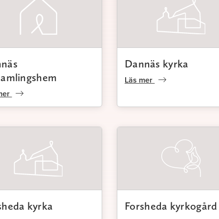
näs
Dannäs kyrka
samlingshem
Läs mer
mer
sheda kyrka
Forsheda kyrkogård