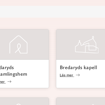
daryds
Bredaryds kapell
samlingshem
Läs mer
mer