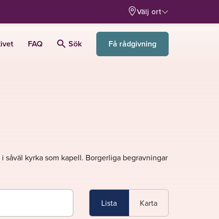
Välj ort
Få rådgivning
ivet
FAQ
Sök
s i såväl kyrka som kapell. Borgerliga begravningar
Lista
Karta