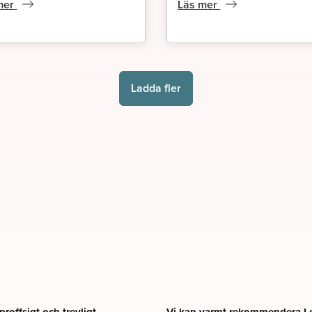
mer
Läs mer
Ladda fler
proffsigt och trevligt
Vi kan varmt rekommendera Le