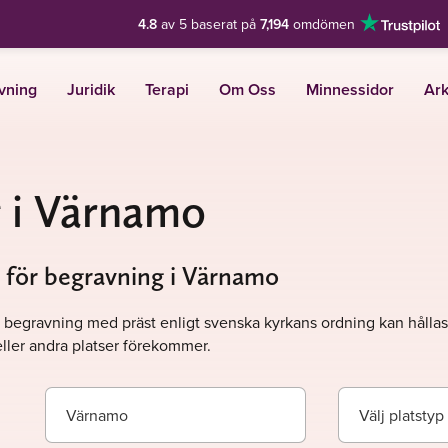
4.8
av 5 baserat på
7,194
omdömen
vning
Juridik
Terapi
Om Oss
Minnessidor
Ark
 i Värnamo
l för begravning i Värnamo
. En begravning med präst enligt svenska kyrkans ordning kan hålla
ller andra platser förekommer.
Värnamo