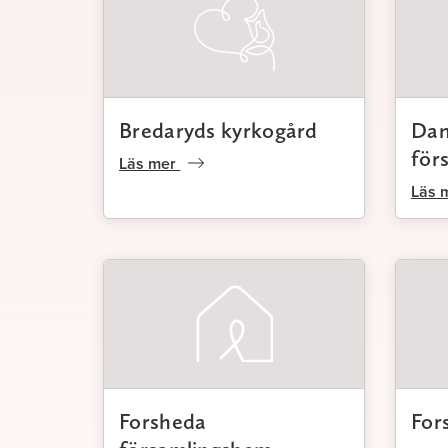
Bredaryds kyrkogård
Dan
för
Läs mer
Läs 
Forsheda
For