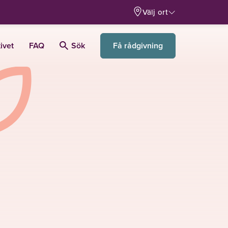
Välj ort
Få rådgivning
ivet
FAQ
Sök