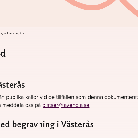
nya kyrkogård
rd
ästerås
ån publika källor vid de tillfällen som denna dokumenterats
gen meddela oss på
platser@lavendla.se
med begravning i Västerås