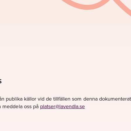
s
ån publika källor vid de tillfällen som denna dokumenterats
gen meddela oss på
platser@lavendla.se