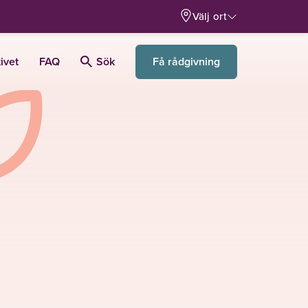
Välj ort
Få rådgivning
ivet
FAQ
Sök