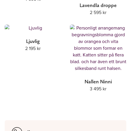
Lavendla droppe
2 595
kr
Ljuvlig
2 195
kr
Nallen Ninni
3 495
kr