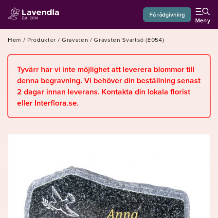
Få rådgivning
Meny
Hem
/
Produkter
/
Gravsten
/
Gravsten Svartsö (E054)
Tyvärr har vi inte möjlighet att leverera blommor till
denna begravning. Vi behöver din beställning senast
2 dagar innan leverans. Kontakta din lokala florist
eller Interflora.se.