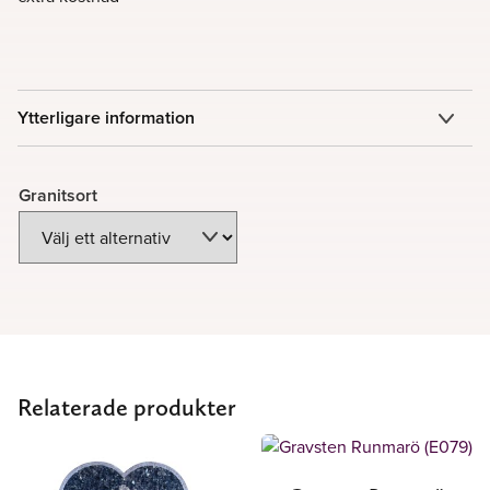
Ytterligare information
Granitsort
Mörkgrå, Ljusgrå, Svart, Grågrön, Labrador,
Indisk blågrå, Indisk Röd, Vånga,
Granitsort
Rödflammig
Relaterade produkter