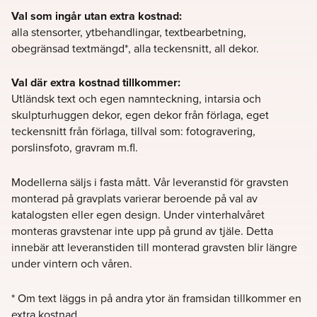
Val som ingår utan extra kostnad:
alla
stensorter,
ytbehandlingar,
textbearbetning,
obegränsad
textmängd*,
alla teckensnitt, all
dekor.
Val där extra kostnad tillkommer:
Utländsk text och egen namnteckning, i
ntarsia och
skulpturhuggen dekor, e
gen dekor från förlaga, e
get
teckensnitt från förlaga, t
illval som: fotogravering,
porslinsfoto,
gravram m.fl.
Modellerna säljs
i fasta mått. Vår leveranstid för gravsten
monterad på gravplats varierar beroende
på val av
katalogsten eller egen design. Under
vinterhalvåret
monteras gravstenar inte upp på grund av tjäle. Detta
innebär att
leveranstiden till monterad gravsten blir längre
under vintern och våren.
* Om text läggs in på andra ytor än
framsidan tillkommer en
extra kostnad