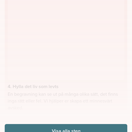
4. Hylla det liv som levts
En begravning kan se ut på många olika sätt, det finns
inga rätt eller fel. Vi hjälper er skapa ett minnesvärt
avsked.
Visa alla steg