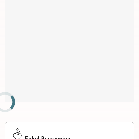
Kyrkor
Kapell
Begravningsplatser
Församlingshem
Möteslokaler
Enkel Begravning