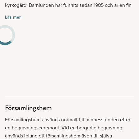
kyrkogård. Barnlunden har funnits sedan 1985 och är en fin
plats där föräldrar med dödfödda barn kan begrava sitt barn.
Läs mer
Här sker begravningen anonymt.
För dig som önskar att få sprida askan finns också en fin
askgravlund på Solna kyrkogård. Även om man vanligtvis
begraver sin anhörig på en begravningsplats finns det
andra alternativ också. Kanske känner du till en vacker
skogsglänta eller fin plats i närheten till havet som du gillar.
Genom att vända dig till oss på Lavendla kan vi hjälpa dig få
ett godkännande till askspridning på annan plats än på
begravningsplatser hos Länsstyrelsen.
Församlingshem
Församlingshem används normalt till minnesstunden efter
en begravningsceremoni. Vid en borgerlig begravning
används ibland ett församlingshem även till själva