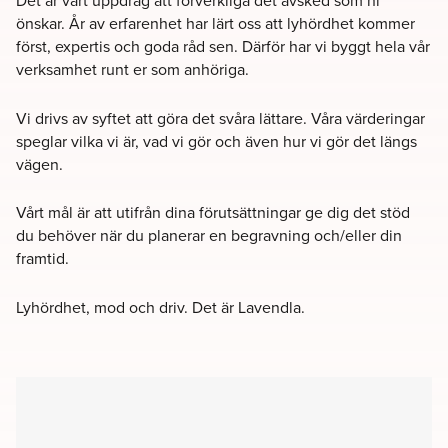
Det är vårt uppdrag att förverkliga det avsked som ni
önskar. År av erfarenhet har lärt oss att lyhördhet kommer
först, expertis och goda råd sen. Därför har vi byggt hela vår
verksamhet runt er som anhöriga.
Vi drivs av syftet att göra det svåra lättare. Våra värderingar
speglar vilka vi är, vad vi gör och även hur vi gör det längs
vägen.
Vårt mål är att utifrån dina förutsättningar ge dig det stöd
du behöver när du planerar en begravning och/eller din
framtid.
Lyhördhet, mod och driv. Det är Lavendla.
Filter