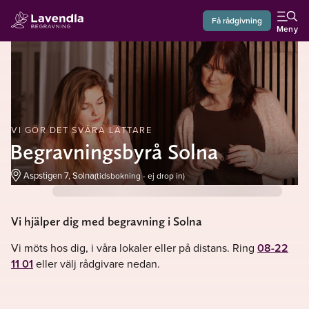
Få rådgivning
Meny
VI GÖR DET SVÅRA LÄTTARE
Begravningsbyrå Solna
Aspstigen 7, Solna
(tidsbokning - ej drop in)
Vi hjälper dig med begravning i Solna
Vi möts hos dig, i våra lokaler eller på distans. Ring
08-22
11 01
eller välj rådgivare nedan.