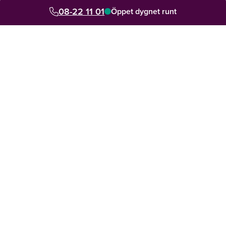
08-22 11 01
Se vad våra kunder säger om oss
Öppet dygnet runt
Din personliga rådgivare hjälper dig med allt
4.8 av 5 från 7000+ omdömen sedan 2014
Snabb hjälp lokalt och digitalt. Jour dygnet runt