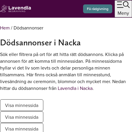
0771 - 22 21 21
Öppet dygnet runt
Få rådgivning
Meny
Hem
/
Dödsannonser
Dödsannonser i Nacka
Sök eller filtrera på ort för att hitta rätt dödsannons. Klicka på
annonsen för att komma till minnessidan. På minnessidorna
hyllar vi det liv som levts och delar personliga minnen
tillsammans. Här finns också anmälan till minnesstund,
livesändning av ceremonin, blommor och mycket mer. Nedan
hittar du dödsannonser från
Lavendla i Nacka
.
Visa minnessida
Visa minnessida
Visa minnessida