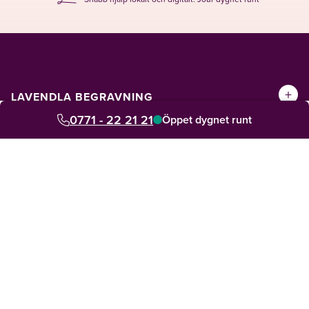
+
LAVENDLA BEGRAVNING
0771 - 22 21 21
Öppet dygnet runt
+
LAVENDLA JURIDIK
+
LAVENDLA TERAPI
+
VÅRA TJÄNSTER
+
OM LAVENDLA