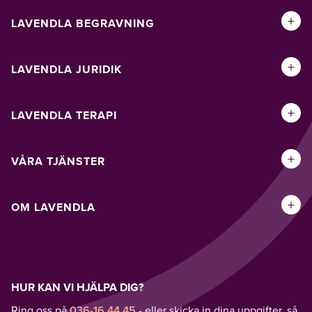
+
LAVENDLA BEGRAVNING
+
LAVENDLA JURIDIK
+
LAVENDLA TERAPI
+
VÅRA TJÄNSTER
+
OM LAVENDLA
HUR KAN VI HJÄLPA DIG?
Ring oss på
036-16 44 45
- eller skicka in dina uppgifter, så