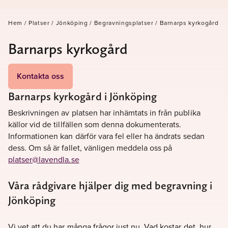
Hem
/
Platser
/
Jönköping
/
Begravningsplatser
/
Barnarps kyrkogård
Barnarps kyrkogård
Kontakta oss
Barnarps kyrkogård i Jönköping
Beskrivningen av platsen har inhämtats in från publika
källor vid de tillfällen som denna dokumenterats.
Informationen kan därför vara fel eller ha ändrats sedan
dess. Om så är fallet, vänligen meddela oss på
platser@lavendla.se
Våra rådgivare hjälper dig med begravning i
Jönköping
Vi vet att du har många frågor just nu. Vad kostar det, hur