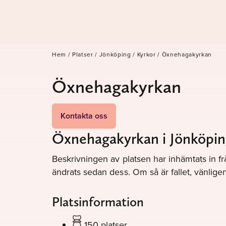
Hem
/
Platser
/
Jönköping
/
Kyrkor
/
Öxnehagakyrkan
Öxnehagakyrkan
Kontakta oss
Öxnehagakyrkan i Jönköpin
Beskrivningen av platsen har inhämtats in fr
ändrats sedan dess. Om så är fallet, vänli
Platsinformation
150 platser