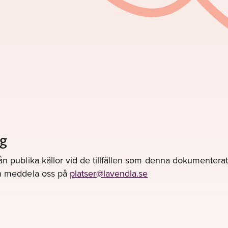
g
ån publika källor vid de tillfällen som denna dokumenterats
gen meddela oss på
platser@lavendla.se