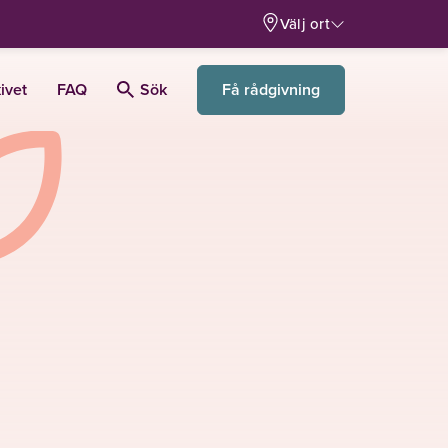
Välj ort
Få rådgivning
ivet
FAQ
Sök