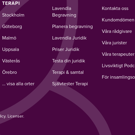
TERAPI
Lavendla
Kontakta oss
Stockholm
Begravning
Kundomdömen
Göteborg
Planera begravning
Våra rådgivare
Malmö
Lavendla Juridik
Våra jurister
Uppsala
Priser Juridik
Våra terapeuter
Västerås
Testa din juridik
Livsviktigt Podc
Örebro
Terapi & samtal
För insamlingso
… visa alla orter
Självtester Terapi
licy
.
Licenser.