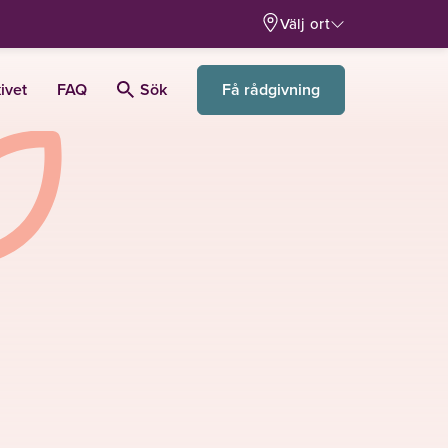
Välj ort
Få rådgivning
ivet
FAQ
Sök