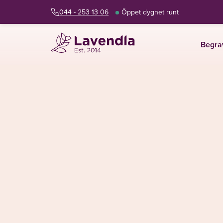
044 - 253 13 06
Öppet dygnet runt
Begra