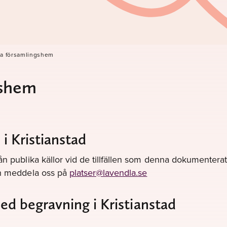
 församlingshem
shem
 Kristianstad
ån publika källor vid de tillfällen som denna dokumenterats
gen meddela oss på
platser@lavendla.se
med begravning i Kristianstad