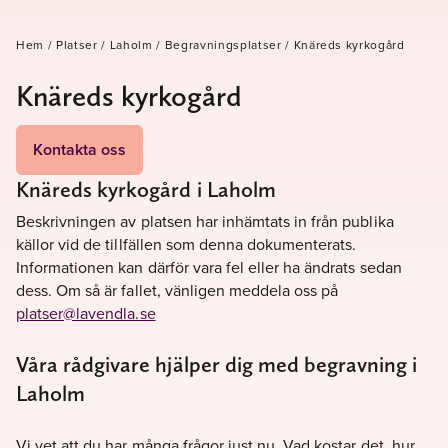
Hem
/
Platser
/
Laholm
/
Begravningsplatser
/
Knäreds kyrkogård
Knäreds kyrkogård
Kontakta oss
Knäreds kyrkogård i Laholm
Beskrivningen av platsen har inhämtats in från publika
källor vid de tillfällen som denna dokumenterats.
Informationen kan därför vara fel eller ha ändrats sedan
dess. Om så är fallet, vänligen meddela oss på
platser@lavendla.se
Våra rådgivare hjälper dig med begravning i
Laholm
Vi vet att du har många frågor just nu. Vad kostar det, hur