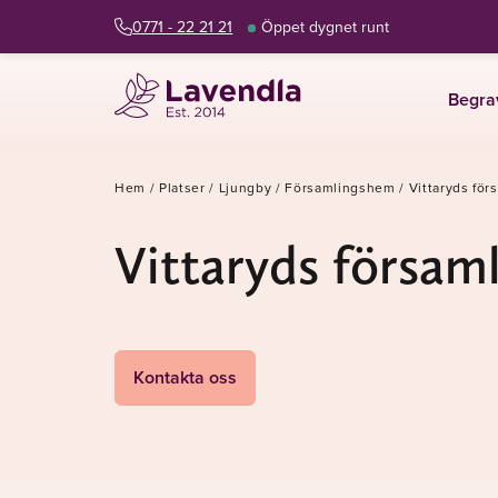
0771 - 22 21 21
Öppet dygnet runt
Begra
Hem
/
Platser
/
Ljungby
/
Församlingshem
/
Vittaryds fö
Vittaryds försam
Kontakta oss