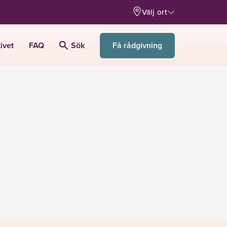
Välj ort
Få rådgivning
ivet
FAQ
Sök