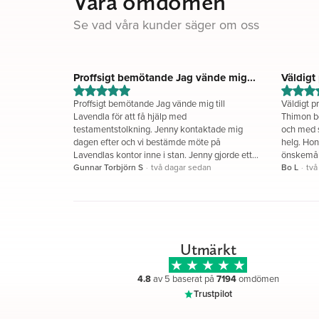
Våra omdömen
Jag bor i ett hus på landet med min
man Janne och våra busiga schäfrar.
Se vad våra kunder säger om oss
Avkopplingen finns huvudsakligen i
skogen där jag gärna filosoferar på en
stubbe kring livet och döden.
Proffsigt bemötande Jag vände mig...
Väldigt 
bemötan
Proffsigt bemötande Jag vände mig till
Väldigt p
Lavendla för att få hjälp med
Thimon bö
testamentstolkning. Jenny kontaktade mig
och med s
dagen efter och vi bestämde möte på
helg. Hon
Lavendlas kontor inne i stan. Jenny gjorde ett
önskemål
proffsigt intryck när hon fort satte sig in i
Gunnar Torbjörn S
·
två dagar sedan
stund, st
Bo L
·
två
underlagen och frågorna jag hade med mig.
Jag fick svar på allt och efter mötet fick jag en
sammanställning på hur andelarna i
testamentet ska beräknas och i vilken ordning
det ska göras. Jag är mycket nöjd med Jennys
insats. Gunnar S
Utmärkt
4.8
av 5 baserat på
7194
omdömen
Trustpilot