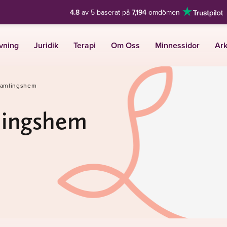
4.8
av 5 baserat på
7,194
omdömen
vning
Juridik
Terapi
Om Oss
Minnessidor
Ark
rsamlingshem
lingshem