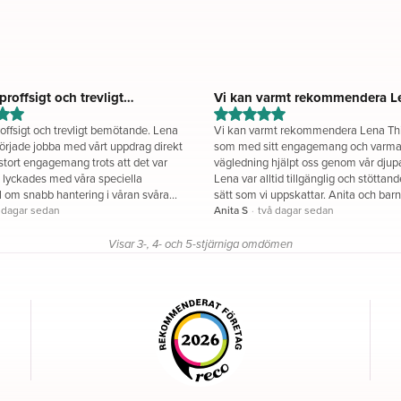
proffsigt och trevligt
Vi kan varmt rekommendera Le
de....
roffsigt och trevligt bemötande. Lena
Vi kan varmt rekommendera Lena T
rjade jobba med vårt uppdrag direkt
som med sitt engagemang och varm
tort engagemang trots att det var
vägledning hjälpt oss genom vår djup
 lyckades med våra speciella
Lena var alltid tillgänglig och stöttand
 om snabb hantering i våran svåra
sätt som vi uppskattar. Anita och 
ort Tack Lena
 dagar sedan
Anita S
·
två dagar sedan
Visar 3-, 4- och 5-stjärniga omdömen