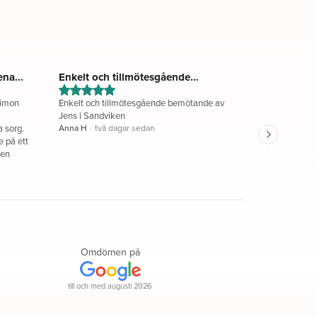
na...
Enkelt och tillmötesgående
Hej.. Kont
bemötande av...
himon
Enkelt och tillmötesgående bemötande av
Hej.. Kontak
a
Jens i Sandviken
mycket givan
a sorg.
Anna H
·
två dagar sedan
professionel
e på ett
mycket empat
barnen
tid av sorg o
bortgång. Förväntningarna har infriats rejält.
Mats Ö
·
tre 
Allt har gåt
genomförande
praktiska. Br
vägledning m
gravsten och bouppte
Levendla och
Omdömen på
gedigen erfar
en nära anhö
bemötandet a
till och med augusti 2026
är väldigt tr
Lavendla. Vi är väldigt tacksamma att vi valde