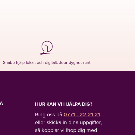
just Lavendl
Snabb hjälp lokalt och digitalt. Jour dygnet runt
LA
HUR KAN VI HJÄLPA DIG?
Ring oss på
0771 - 22 21 21
-
eller skicka in dina uppgifter,
så kopplar vi ihop dig med