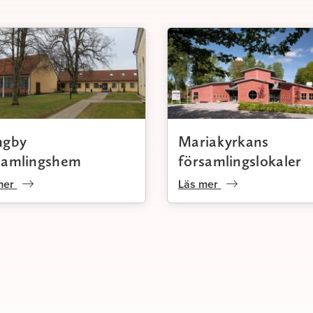
Privat värdesätter jag min familj
mina vänner högt och jag hämta
gärna kraft i naturen. När tiden ti
målar jag gärna och finner ro i at
penseln möta duken - en stilla
påminnelse om att vi alla bär på
berättelser och avtryck.
Varmt välkommen att kontakta m
tillsammans skapar vi ett vacker
personligt avsked.
ngby
Mariakyrkans
samlingshem
församlingslokaler
mer
Läs mer