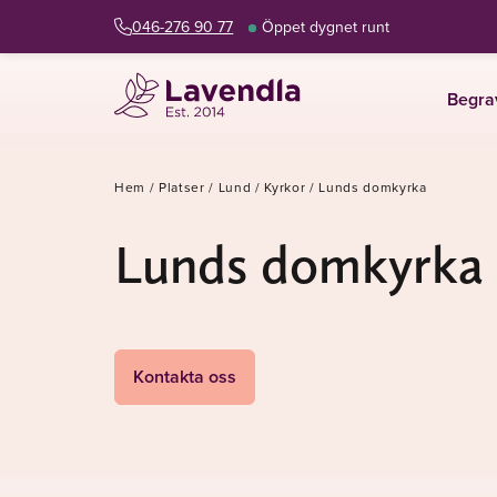
046-276 90 77
Öppet dygnet runt
Begra
Hem
/
Platser
/
Lund
/
Kyrkor
/
Lunds domkyrka
Lunds domkyrka
Kontakta oss