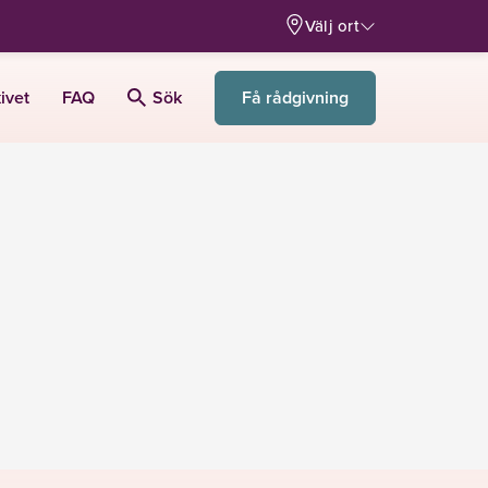
Välj ort
Få rådgivning
ivet
FAQ
Sök