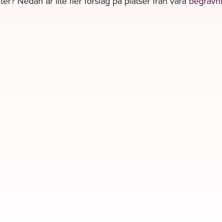
ter? Nedan är lite fler förslag på platser från våra
begravni