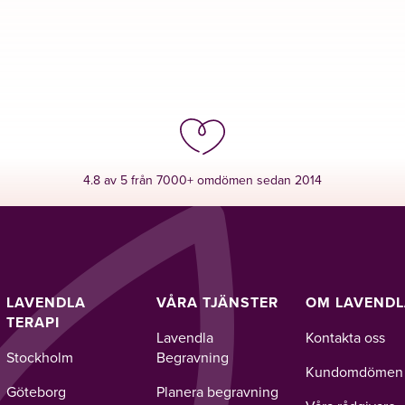
4.8 av 5 från 7000+ omdömen sedan 2014
LAVENDLA
VÅRA TJÄNSTER
OM LAVEND
TERAPI
Lavendla
Kontakta oss
Stockholm
Begravning
Kundomdömen
Göteborg
Planera begravning