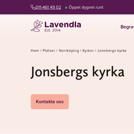
011-461 49 02
Öppet dygnet runt
Begra
Hem
/
Platser
/
Norrköping
/
Kyrkor
/
Jonsbergs kyrka
Jonsbergs kyrka
Kontakta oss