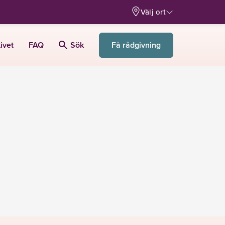
Välj ort
Få rådgivning
ivet
FAQ
Sök