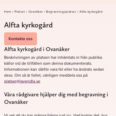
Hem
/
Platser
/
Ovanåker
/
Begravningsplatser
/
Alfta kyrkogård
Alfta kyrkogård
Kontakta oss
Alfta kyrkogård i Ovanåker
Beskrivningen av platsen har inhämtats in från publika
källor vid de tillfällen som denna dokumenterats.
Informationen kan därför vara fel eller ha ändrats sedan
dess. Om så är fallet, vänligen meddela oss på
platser@lavendla.se
Våra rådgivare hjälper dig med begravning i
Ovanåker
Vi vet att du har många frågor just nu. Vad kostar det, hur