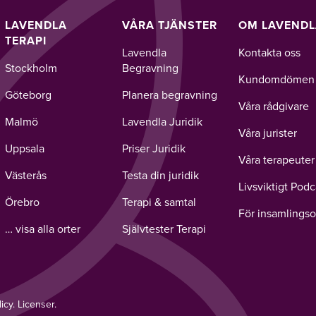
LAVENDLA
VÅRA TJÄNSTER
OM LAVEND
TERAPI
Lavendla
Kontakta oss
Stockholm
Begravning
Kundomdömen
Göteborg
Planera begravning
Våra rådgivare
Malmö
Lavendla Juridik
Våra jurister
Uppsala
Priser Juridik
Våra terapeuter
Västerås
Testa din juridik
Livsviktigt Podc
Örebro
Terapi & samtal
För insamlingso
… visa alla orter
Självtester Terapi
licy
.
Licenser.