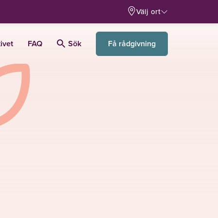
Välj ort
Få rådgivning
ivet
FAQ
Sök