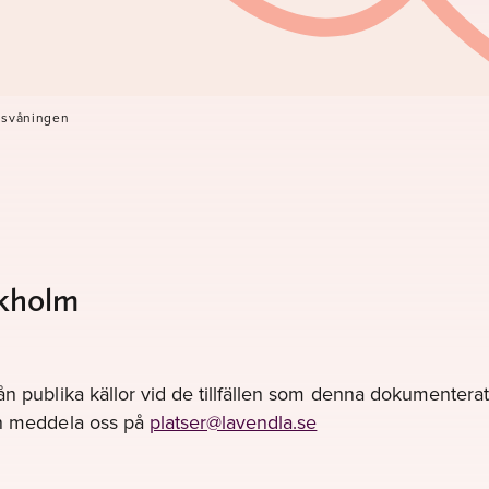
gsvåningen
ckholm
ån publika källor vid de tillfällen som denna dokumenterats
gen meddela oss på
platser@lavendla.se