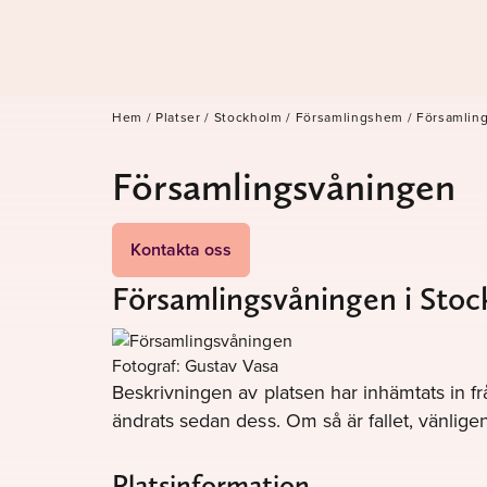
Hem
/
Platser
/
Stockholm
/
Församlingshem
/
Församlin
Församlingsvåningen
Kontakta oss
Församlingsvåningen i Sto
Fotograf: Gustav Vasa
Beskrivningen av platsen har inhämtats in fr
ändrats sedan dess. Om så är fallet, vänli
Platsinformation