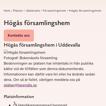
Hem
/
Platser
/
Uddevalla
/
Församlingshem
/
Högås församlingshem
Högås församlingshem
Kontakta oss
Högås församlingshem i Uddevalla
Fotograf: Bokenäsets församling
Beskrivningen av platsen har inhämtats in från publika
källor vid de tillfällen som denna dokumenterats.
Informationen kan därför vara fel eller ha ändrats sedan
dess. Om så är fallet, vänligen meddela oss på
platser@lavendla.se
Platsinformation
Handikappanpassad byggnad