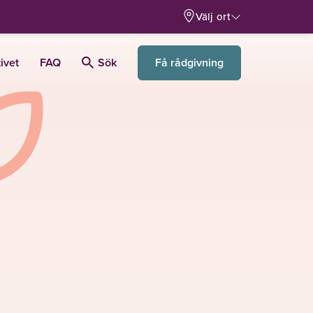
Välj ort
Få rådgivning
ivet
FAQ
Sök