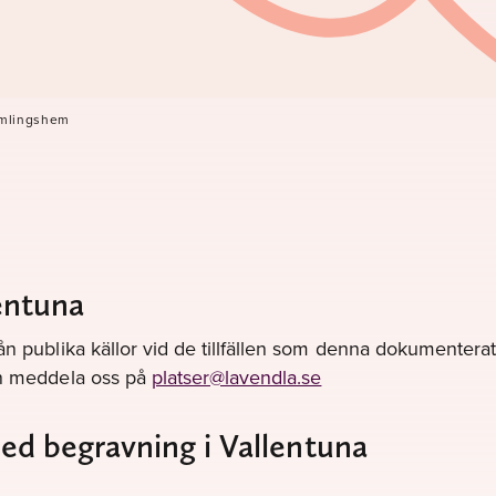
amlingshem
entuna
ån publika källor vid de tillfällen som denna dokumenterats
gen meddela oss på
platser@lavendla.se
med begravning i Vallentuna