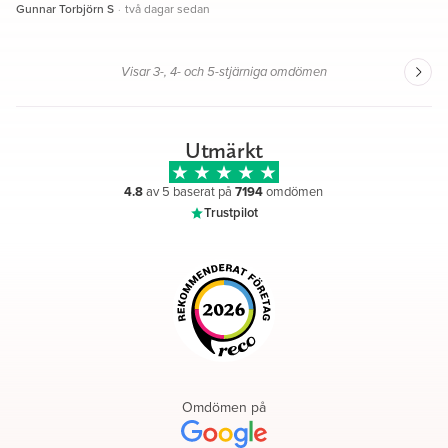
sammanställning på hur andelarna i testamentet ska beräknas och
Gunnar Torbjörn S
·
två dagar sedan
i vilken ordning det ska göras. Jag är mycket nöjd med Jennys
insats. Gunnar S
Visar 3-, 4- och 5-stjärniga omdömen
Utmärkt
4.8
av 5 baserat på
7194
omdömen
Trustpilot
Omdömen på