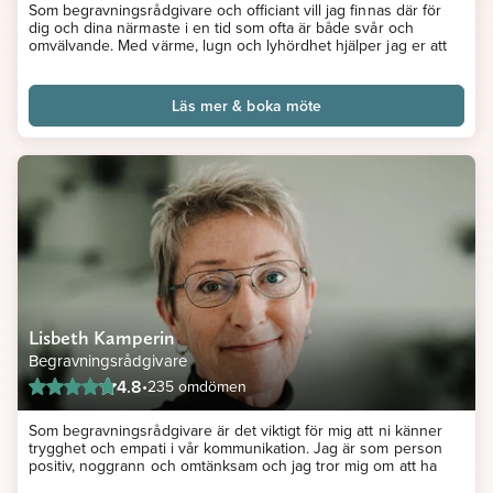
Som begravningsrådgivare och officiant vill jag finnas där för
dig och dina närmaste i en tid som ofta är både svår och
omvälvande. Med värme, lugn och lyhördhet hjälper jag er att
utforma en begravning som speglar den ni tagit farväl av - alltid
utifrån era önskemål och behov.
För mig är det viktigt att du som anhörig känner dig trygg och
Läs mer & boka möte
väl omhändertagen genom hela processen. Jag är med er från
det första mötet tills allt är klart och ser till att varje detalj blir så
som ni önskar.
Under hela mitt yrkesliv har jag arbetat med människor i olika
livssituationer och jag vet hur mycket det betyder att bli sedd
och lyssnad på - särskilt i stunder när orden ibland kan kännas
få.
Privat värdesätter jag min familj och mina vänner högt och jag
hämtar gärna kraft i naturen. När tiden tillåter målar jag gärna
och finner ro i att låta penseln möta duken - en stilla
påminnelse om att vi alla bär på unika berättelser och avtryck.
Varmt välkommen att kontakta mig - tillsammans skapar vi ett
vacker och personligt avsked.
Lisbeth Kamperin
Begravningsrådgivare
4.8
•
235 omdömen
Som begravningsrådgivare är det viktigt för mig att ni känner
trygghet och empati i vår kommunikation. Jag är som person
positiv, noggrann och omtänksam och jag tror mig om att ha
förmågan att förmedla ett lugn. Ni ska känna er väl