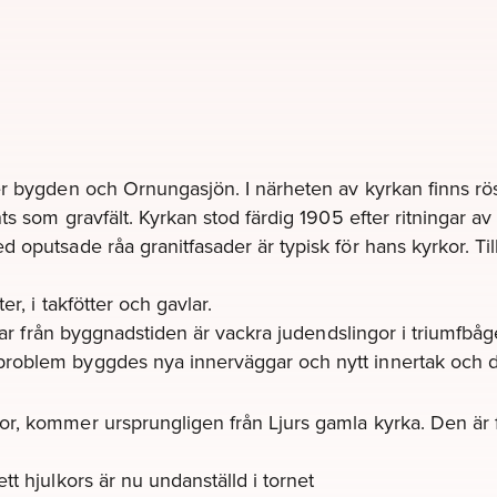
er bygden och Ornungasjön. I närheten av kyrkan finns r
nts som gravfält. Kyrkan stod färdig 1905 efter ritningar 
 oputsade råa granitfasader är typisk för hans kyrkor. Ti
er, i takfötter och gavlar.
Kvar från byggnadstiden är vackra judendslingor i triumfbå
problem byggdes nya innerväggar och nytt innertak och d
r, kommer ursprungligen från Ljurs gamla kyrka. Den är fr
t hjulkors är nu undanställd i tornet