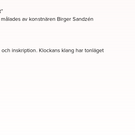
t”
en” målades av konstnären Birger Sandzén
 och inskription. Klockans klang har tonläget