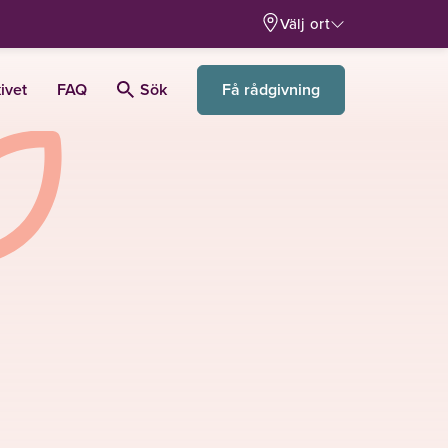
Välj ort
Få rådgivning
ivet
FAQ
Sök