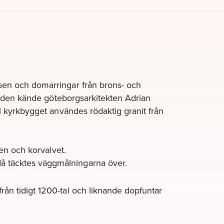
ösen och domarringar från brons- och
av den kände göteborgsarkitekten Adrian
ll kyrkbygget användes rödaktig granit från
gen och korvalvet.
å täcktes väggmålningarna över.
ån tidigt 1200-tal och liknande dopfuntar