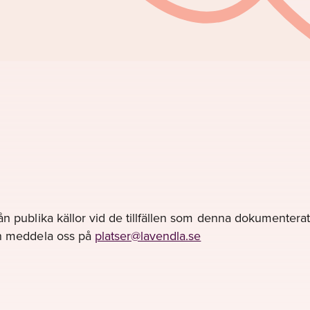
ån publika källor vid de tillfällen som denna dokumenterats
gen meddela oss på
platser@lavendla.se