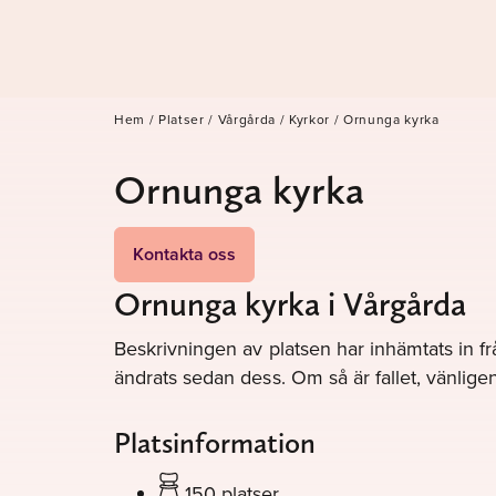
Hem
/
Platser
/
Vårgårda
/
Kyrkor
/
Ornunga kyrka
Ornunga kyrka
Kontakta oss
Ornunga kyrka i Vårgårda
Beskrivningen av platsen har inhämtats in fr
ändrats sedan dess. Om så är fallet, vänli
Platsinformation
150 platser