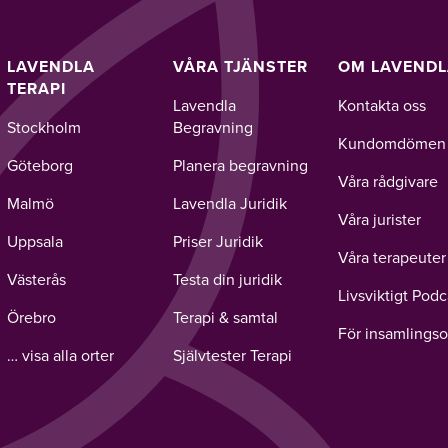
LAVENDLA
VÅRA TJÄNSTER
OM LAVEND
TERAPI
Lavendla
Kontakta oss
Stockholm
Begravning
Kundomdömen
Göteborg
Planera begravning
Våra rådgivare
Malmö
Lavendla Juridik
Våra jurister
Uppsala
Priser Juridik
Våra terapeuter
Västerås
Testa din juridik
Livsviktigt Podc
Örebro
Terapi & samtal
För insamlingso
… visa alla orter
Självtester Terapi