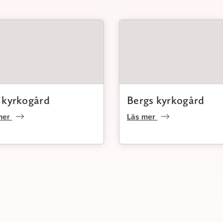
yttersta för att ni ska känna tryg
stöd och omtanke genom hela
processen.
Lita på att du kommer att
hjälp och det stöd du öns
mig.
Jag kommer att finnas vid
sida hela vägen, så att d
känna dig trygg tillsamm
med mig.
 kyrkogård
Bergs kyrkogård
Låt sorgen få ta den plat
behöver – det finns ingen
mer
Läs mer
eller fel väg genom sakn
Varmt välkommen att höra av dig 
mig!