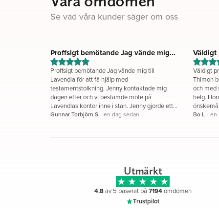
Våra omdömen
Jag bor i ett hus på landet med min
man Janne och våra busiga schäfrar.
Se vad våra kunder säger om oss
Avkopplingen finns huvudsakligen i
skogen där jag gärna filosoferar på en
stubbe kring livet och döden.
Proffsigt bemötande Jag vände mig...
Väldigt 
bemötan
Proffsigt bemötande Jag vände mig till
Väldigt p
Lavendla för att få hjälp med
Thimon bö
testamentstolkning. Jenny kontaktade mig
och med s
dagen efter och vi bestämde möte på
helg. Hon
Lavendlas kontor inne i stan. Jenny gjorde ett
önskemål
proffsigt intryck när hon fort satte sig in i
Gunnar Torbjörn S
·
en dag sedan
stund, st
Bo L
·
en
underlagen och frågorna jag hade med mig.
Jag fick svar på allt och efter mötet fick jag en
sammanställning på hur andelarna i
testamentet ska beräknas och i vilken ordning
det ska göras. Jag är mycket nöjd med Jennys
insats. Gunnar S
Utmärkt
4.8
av 5 baserat på
7194
omdömen
Trustpilot