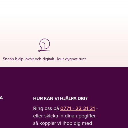
just Lavendl
Snabb hjälp lokalt och digitalt. Jour dygnet runt
LA
HUR KAN VI HJÄLPA DIG?
Ring oss på
0771 - 22 21 21
-
eller skicka in dina uppgifter,
så kopplar vi ihop dig med