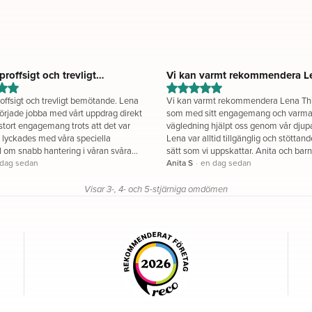
proffsigt och trevligt
Vi kan varmt rekommendera Le
de....
roffsigt och trevligt bemötande. Lena
Vi kan varmt rekommendera Lena T
rjade jobba med vårt uppdrag direkt
som med sitt engagemang och varm
tort engagemang trots att det var
vägledning hjälpt oss genom vår djup
 lyckades med våra speciella
Lena var alltid tillgänglig och stöttand
 om snabb hantering i våran svåra
sätt som vi uppskattar. Anita och 
ort Tack Lena
 dag sedan
Anita S
·
en dag sedan
Visar 3-, 4- och 5-stjärniga omdömen