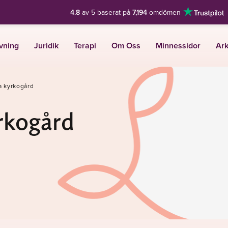
4.8
av 5 baserat på
7,194
omdömen
vning
Juridik
Terapi
Om Oss
Minnessidor
Ark
a kyrkogård
rkogård