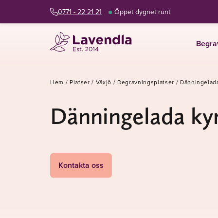
0771 - 22 21 21
Öppet dygnet runt
Begra
Hem
/
Platser
/
Växjö
/
Begravningsplatser
/
Dänningelad
Dänningelada ky
Kontakta oss