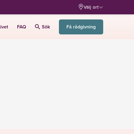
Välj ort
Få rådgivning
ivet
FAQ
Sök